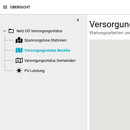
menu
ÜBERSICHT
arrow_left
Versorgun
folder_open
play_arrow
Netz OÖ Versorgungsstatus
Wartungsarbeiten un
Spannungslose Stationen
Versorgungsstatus Bezirke
Versorgungsstatus Gemeinden
wb_sunny
PV-Leistung