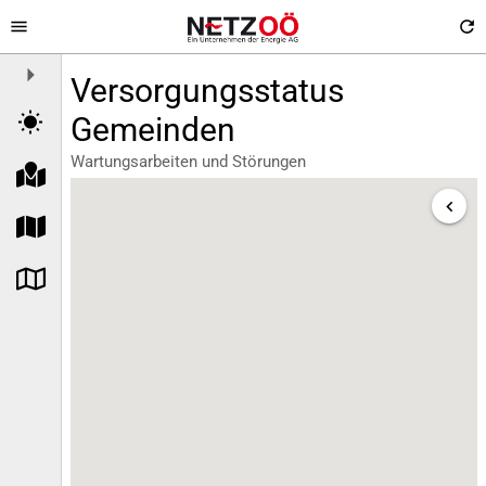
menu
refresh
arrow_right
Versorgungsstatus
wb_sunny
Gemeinden
Wartungsarbeiten und Störungen
keyboard_arrow_left